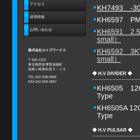
アクセス
KH7493 -30
採用情報
KH6597 
KH6591 2.5
お問い合わせ
small）
KH6592 3KV
株式会社カイズワークス
small）
〒190-1222
東京都西多摩郡瑞穂町
箱根ヶ崎東松原９－１８
◆ H.V DIVIDER ◆
TEL 042-568-0866
FAX 042-568-0867
KH6505 12C
Type
KH6505A 12C
Type
◆ H.V PULSAR ◆